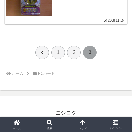
2008.11.15
前
1
2
3
へ
ホーム
PCハード
ニシロク
© 2008 ニシロク.
ホーム
検索
トップ
サイドバー