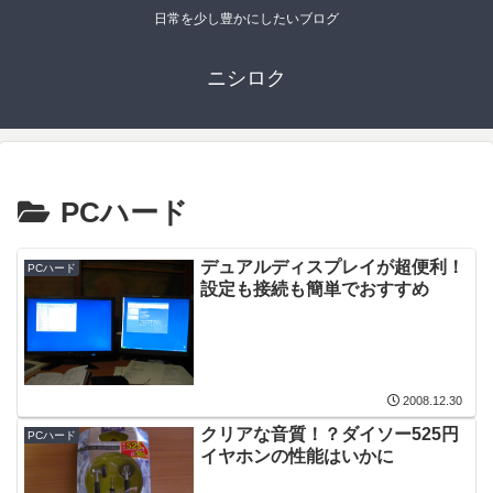
日常を少し豊かにしたいブログ
ニシロク
PCハード
デュアルディスプレイが超便利！
PCハード
設定も接続も簡単でおすすめ
2008.12.30
クリアな音質！？ダイソー525円
PCハード
イヤホンの性能はいかに