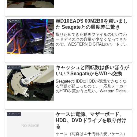
ンチワイド。今まで使ってたモニタは
lenovo L191 6135-AB2（19インチ）で、
それとあわせてデュアルディスプレ...
WD10EADS 00M2B0を買いまし
PCハード
た Seagateとの温度差に驚き
撮りためてきた動画ファイルのせいでハ
ードディスクの容量が少なくなってきた
ので、WESTERN DIGITALのハードディ
スクを買って追加しました。WD10EADS
00M2B0。容量は1テラのハードディスク
です。音がかなり静か比較対象がSe...
キャッシュと回転数は多いほうが
PCハード
いい？SeagateからWDへ交換
SeagateのHDDにHDDが認識できなくな
る問題が起こったので、一応別メーカー
のHDDを買おうと思い、Western Digital
のHDDを買いました。価格が手ごろだっ
たので、キャッシュが16Mで容量が
640GBのWD6400AAKS...
ケースに電源、マザーボード、
PCハード
HDD、DVDドライブを取り付け
る
ケース（写真は４千円弱の安いケース）