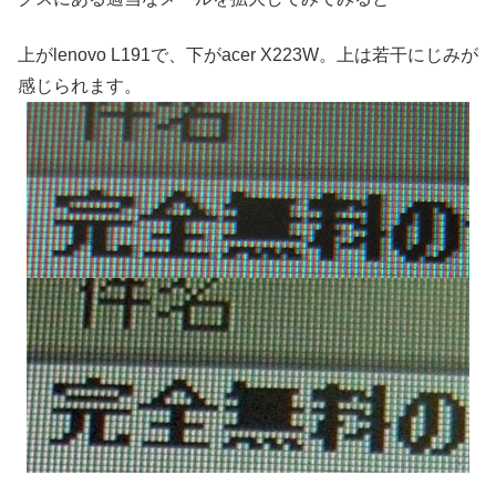
上がlenovo L191で、下がacer X223W。上は若干にじみが
感じられます。