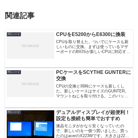
関連記事
CPUをE5200からE6300に換装
PCハード
CPUを取り替えた。ついでにケースも新
しいものに交換。まずは使っているマザ
ーボードのBIOSが新しいCPUに対応する
か確認する。BIOSのバージョンが古いと
対応していない場合がある。今回はGA-
E7AUM-DS2HのBIOSをF2からF3A...
PCケースをSCYTHE GUNTERに
PCハード
交換
CPUの交換と同時にケースも新しくし
た。新しいケースはサイズのGUNTER。
マウントねじを取り付ける。このバック
パネルをはずす。GA-E7AUM-DS2L用の
バックパネルを取り付ける。マザーボー
ドをケースに固定。心配していたCPUク
デュアルディスプレイが超便利！
PCハード
ーラー（...
設定も接続も簡単でおすすめ
液晶モニタがかなり安くなっていたの
で、新しいのを一個つ買いました。買っ
たのはacerのX223Wです。大きさは22イ