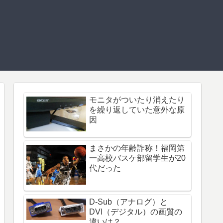
モニタがついたり消えたり
を繰り返していた意外な原
因
まさかの年齢詐称！福岡第
一高校バスケ部留学生が20
代だった
D-Sub（アナログ）と
DVI（デジタル）の画質の
違いは？